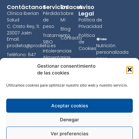
Contáctanos
Servicios
Enlaces
Aviso
Legal
Clínica Iberian
Pérdida
Sobre
Salud
de
Mí
Política de
C. Cristo Rey, 11.
peso
Privacidad
Blog
23007 Jaén
Tratamiento
Política
Contacto
Email:
SIBO
de
prodieta@prodieta.es
Nutrición
Cookies
Intolerancias
personalizada
Teléfono: 647
Alimentarias
para
125 749
transformar tu
Gestionar consentimiento
Nutrición
Horario: Lun-Jue
vida. Consulta
de las cookies
Familiar
9:00-14:00,
online desde
Consultas
16:00-20:00 | Vie
cualquier lugar.
Utilizamos cookies para optimizar nuestro sitio web y nuestro servicio.
Online
09:00-14:00
Asesorías
para
Aceptar cookies
centros
Denegar
Ver preferencias