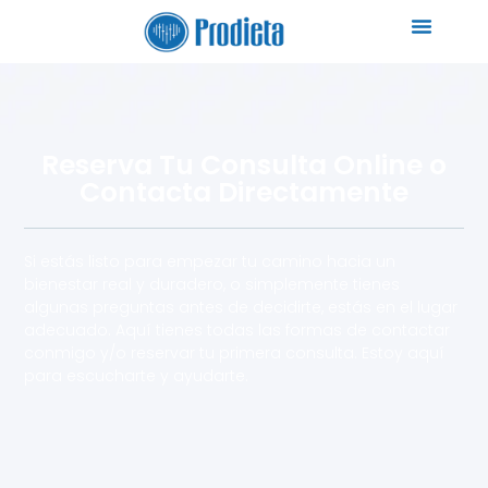
Reserva Tu Consulta Online o
Contacta Directamente
Si estás listo para empezar tu camino hacia un
bienestar real y duradero, o simplemente tienes
algunas preguntas antes de decidirte,
estás en el lugar
adecuado
. Aquí tienes todas las formas de contactar
conmigo y/o reservar tu primera consulta. Estoy aquí
para escucharte y ayudarte.