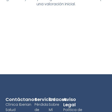
una valoración inicial.
Contáctanos
Servicios
Enlaces
Aviso
Legal
Clínica Iberian
Pérdida
Sobre
Salud
de
Mí
Política de