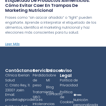
Etiquetado De Productos Alimenticios:
Cómo Evitar Caer En Trampas De
Marketing Nutricional
Frases como “sin azúcar añadido” o “light” pueden
engañarte. Aprende a interpretar el etiquetado de los
alimentos, identifica el marketing nutricional y haz
elecciones más conscientes para tu salud.
Leer Más
Contáctanos
Servicios
Enlaces
Aviso
Legal
Clínica Iberian
Pérdida
Sobre
Salud
de
Mí
Política de
C. Cristo Rey, 11.
peso
Privacidad
Blog
23007 Jaén
Tratamiento
Política
Contacto
Email:
SIBO
de
prodieta@prodieta.es
Nutrición
Cookies
Intolerancias
personalizada